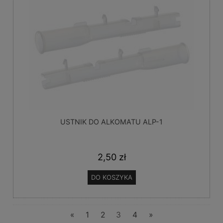
USTNIK DO ALKOMATU ALP-1
2,50 zł
DO KOSZYKA
«
1
2
3
4
»