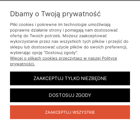
Dbamy o Twoją prywatność
Pliki cookies i pokrewne im technologie umożliwiają
poprawne działanie strony i pomagają nam dostosować
ofertę do Twoich potrzeb. Możesz zaakceptować
Pomoc
wykorzystanie przez nas wszystkich tych plików i przejść do
sklepu lub dostosować użycie plików do swoich preferencji,
wybierając opcję "Dostosuj zgody".
Moje konto
Więcej o plikach cookies przeczytasz w naszej Polityce
prywatności.
Płatności i dostawa
ZAAKCEPTUJ TYLKO NIEZBĘDNE
Informacje
DOSTOSUJ ZGODY
O nas
ZAAKCEPTUJ WSZYSTKIE
Producenci
POKAŻ PEŁNĄ WERSJĘ STRONY