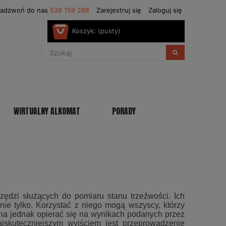
Zadzwoń do nas
538 159 288
Zarejestruj się
Zaloguj się
Koszyk:
(pusty)
WIRTUALNY ALKOMAT
PORADY
zędzi służących do pomiaru stanu trzeźwości. Ich
ie tylko. Korzystać z niego mogą wszyscy, którzy
żna jednak opierać się na wynikach podanych przez
ajskuteczniejszym wyjściem jest przeprowadzenie