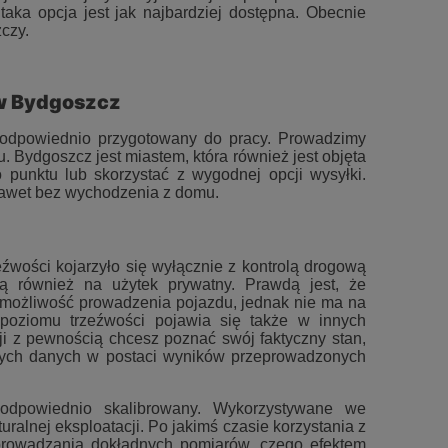
 taka opcja jest jak najbardziej dostępna. Obecnie
czy.
ów Bydgoszcz
e odpowiednio przygotowany do pracy. Prowadzimy
. Bydgoszcz jest miastem, która również jest objęta
punktu lub skorzystać z wygodnej opcji wysyłki.
nawet bez wychodzenia z domu.
źwości kojarzyło się wyłącznie z kontrolą drogową
są również na użytek prywatny. Prawdą jest, że
ą możliwość prowadzenia pojazdu, jednak nie ma na
 poziomu trzeźwości pojawia się także w innych
ji z pewnością chcesz poznać swój faktyczny stan,
rdych danych w postaci wyników przeprowadzonych
odpowiednio skalibrowany. Wykorzystywane we
ralnej eksploatacji. Po jakimś czasie korzystania z
eprowadzania dokładnych pomiarów, czego efektem