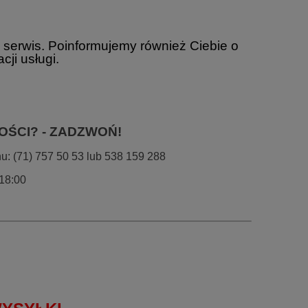
 serwis. Poinformujemy również Ciebie o
cji usługi.
OŚCI? - ZADZWOŃ!
: (71) 757 50 53 lub 538 159 288
 X-
ALKOMAT ALCODIGITAL ONE
ELEKTROCHEMI
PRZESIEWOWY
ALCOFIND
-18:00
1 349,00 zł
319,
Cena regularna:
1 479,00 zł
Cena regular
DO KOSZYKA
DO KO