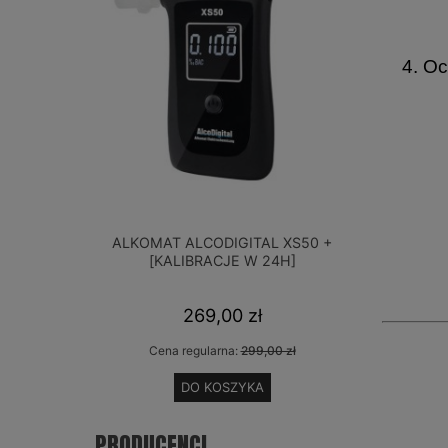
4. Oc
ALKOMAT ALCODIGITAL XS50 +
ELEKTR
[KALIBRACJE W 24H]
ALCOFI
269,00 zł
Cena regularna:
299,00 zł
Cen
DO KOSZYKA
PRODUCENCI