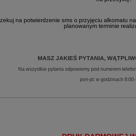
zekuj na potwierdzenie sms o przyjęciu alkomatu na
planowanym terminie realiza
MASZ JAKIEŚ PYTANIA, WĄTPLIW
Na wszystkie pytania odpowiemy pod numerem telefonu
OCHEMICZNY ALKOMAT
ALKOMAT OSOBISTY ALCOFIND PRO
ND ELITE + KALIBRACJE
5+
pon-pt: w godzinach 8:00
349,00 zł
419,00 zł
a regularna:
389,00 zł
Cena regularna:
499,00 zł
DO KOSZYKA
DO KOSZYKA