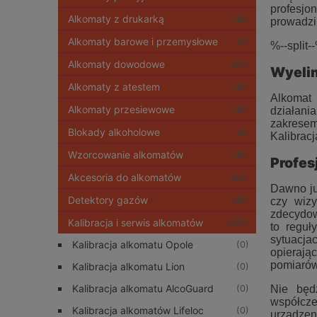
profesjo
Alkomaty z drukarką
(12)
prowadzi
Alkomaty barowe i przemysłowe
(3)
%--split-
Alkomaty dowodowe
(23)
Wyelim
Alkomaty z atestem
(16)
Alkomat 
Alkomaty przesiewowe
(19)
działania
zakresem
Blokady alkoholowe
(2)
Kalibrac
Wzorcowanie alkomatów
(10)
Profes
Akcesoria do alkomatów
(63)
Dawno ju
Detektory gazów
(40)
czy wizy
zdecydow
Kalibracja i serwis alkomatów
(287)
to reguł
sytuacja
Kalibracja alkomatu Opole
(0)
opierają
pomiarów
Kalibracja alkomatu Lion
(0)
Kalibracja alkomatu AlcoGuard
(0)
Nie będ
współczes
Kalibracja alkomatów Lifeloc
(0)
urządzen