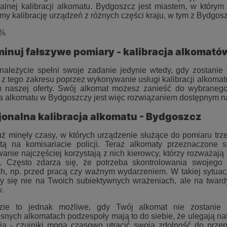
nalnej kalibracji alkomatu. Bydgoszcz jest miastem, w którym
my kalibrację urządzeń z różnych części kraju, w tym z Bydgosz
-%
inuj fałszywe pomiary - kalibracja alkomat
należycie spełni swoje zadanie jedynie wtedy, gdy zostani
 z tego zakresu poprzez wykonywanie usługi kalibracji alkomatu
 naszej oferty. Swój alkomat możesz zanieść do wybranego 
ja alkomatu w Bydgoszczy jest więc rozwiązaniem dostępnym 
jonalna kalibracja alkomatu - Bydgoszcz
ż minęły czasy, w których urządzenie służące do pomiaru trze
tą na komisariacie policji. Teraz alkomaty przeznaczone 
anie najczęściej korzystają z nich kierowcy, którzy rozważaj
y. Często zdarza się, że potrzeba skontrolowania swojego
ch, np. przed pracą czy ważnym wydarzeniem. W takiej sytuac
cy się nie na Twoich subiektywnych wrażeniach, ale na twa
.
zie to jednak możliwe, gdy Twój alkomat nie zostanie 
nych alkomatach podzespoły mają to do siebie, że ulegają natu
ia - czujniki mogą czasowo utracić swoją zdolność do prz