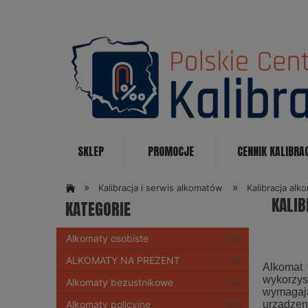
SKLEP
PROMOCJE
CENNIK KALIBRA
KONTAKT
»
»
Kalibracja i serwis alkomatów
Kalibracja al
KALI
KATEGORIE
Alkomaty osobiste
(110)
ALKOMATY NA PREZENT
(6)
Alkomat 
wykorzys
Alkomaty bezustnikowe
(24)
wymagają
urządzen
Alkomaty policyjne
(26)