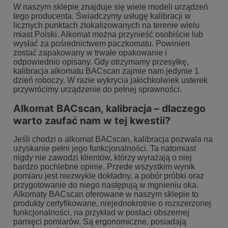
W naszym sklepie znajduje się wiele modeli urządzeń
tego producenta. Świadczymy usługę kalibracji w
licznych punktach zlokalizowanych na terenie wielu
miast Polski. Alkomat można przynieść osobiście lub
wysłać za pośrednictwem paczkomatu. Powinien
zostać zapakowany w trwałe opakowanie i
odpowiednio opisany. Gdy otrzymamy przesyłkę,
kalibracja alkomatu BACscan zajmie nam jedynie 1
dzień roboczy. W razie wykrycia jakichkolwiek usterek
przywrócimy urządzenie do pełnej sprawności.
Alkomat BACscan, kalibracja – dlaczego
warto zaufać nam w tej kwestii?
Jeśli chodzi o alkomat BACscan, kalibracja pozwala na
uzyskanie pełni jego funkcjonalności. Ta natomiast
nigdy nie zawodzi klientów, którzy wyrażają o niej
bardzo pochlebne opinie. Przede wszystkim wynik
pomiaru jest niezwykle dokładny, a pobór próbki oraz
przygotowanie do niego następują w mgnieniu oka.
Alkomaty BACscan oferowane w naszym sklepie to
produkty certyfikowane, niejednokrotnie o rozszerzonej
funkcjonalności, na przykład w postaci obszernej
pamięci pomiarów. Są ergonomiczne, posiadają