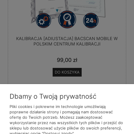
KALIBRACJA [ADIUSTACJA] BACSCAN MOBILE W
POLSKIM CENTRUM KALIBRACJI
99,00 zł
DO KOSZYKA
Dbamy o Twoją prywatność
Pliki cookies i pokrewne im technologie umożliwiają
poprawne działanie strony i pomagają nam dostosować
ofertę do Twoich potrzeb. Możesz zaakceptować
Pomoc
wykorzystanie przez nas wszystkich tych plików i przejść do
sklepu lub dostosować użycie plików do swoich preferencji,
wybierając opcję "Dostosuj zgody".