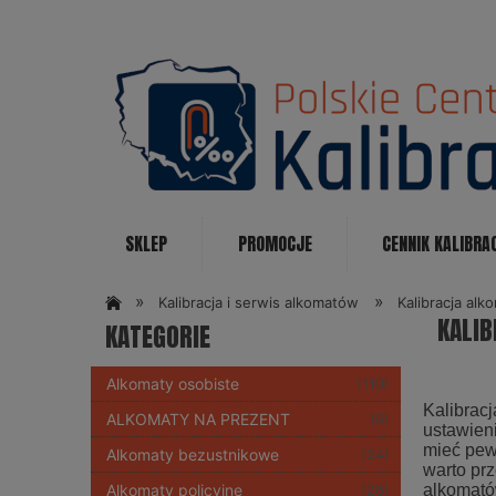
SKLEP
PROMOCJE
CENNIK KALIBRA
KONTAKT
»
»
Kalibracja i serwis alkomatów
Kalibracja al
KALI
KATEGORIE
Alkomaty osobiste
(110)
Kalibracj
ALKOMATY NA PREZENT
(6)
ustawien
mieć pew
Alkomaty bezustnikowe
(24)
warto prz
alkomató
Alkomaty policyjne
(26)