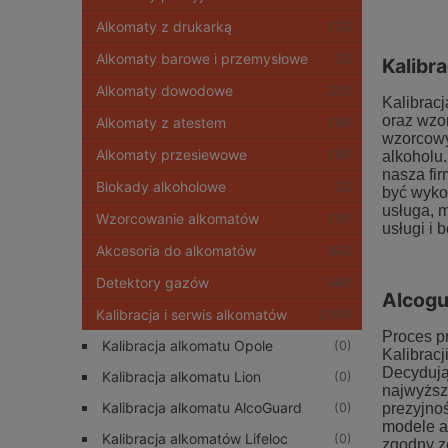
Alkomaty z drukarką
(12)
Alkomaty barowe i przemysłowe
(3)
Kalibr
Alkomaty dowodowe
(23)
Kalibrac
oraz wzo
Alkomaty z atestem
(16)
wzorcowy
Alkomaty przesiewowe
(19)
alkoholu.
nasza fir
Blokady alkoholowe
(2)
być wyko
usługa, 
Wzorcowanie alkomatów
(10)
usługi i 
Akcesoria do alkomatów
(63)
Detektory gazów
(40)
Alcogu
Kalibracja i serwis alkomatów
(287)
Proces p
Kalibracja alkomatu Opole
(0)
Kalibracj
Decydując
Kalibracja alkomatu Lion
(0)
najwyższ
Kalibracja alkomatu AlcoGuard
(0)
prezyjno
modele a
Kalibracja alkomatów Lifeloc
(0)
zgodny z