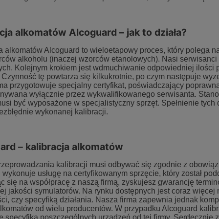
acja alkomatów Alcoguard – jak to działa?
ja alkomatów Alcoguard to wieloetapowy proces, który polega n
rców alkoholu (inaczej wzorców etanolowych). Nasi serwisanc
ch. Kolejnym krokiem jest wdmuchiwanie odpowiedniej ilości po
 Czynność tę powtarza się kilkukrotnie, po czym następuje wyze
ma przygotowuje specjalny certyfikat, poświadczający poprawną
nywana wyłącznie przez wykwalifikowanego serwisanta. Stanow
musi być wyposażone w specjalistyczny sprzęt. Spełnienie tych
bezbłędnie wykonanej kalibracji.
ard – kalibracja alkomatów
rzeprowadzania kalibracji musi odbywać się zgodnie z obowi
i wykonuje usługę na certyfikowanym sprzęcie, który został po
 się na współpracę z naszą firmą, zyskujesz gwarancję termino
ej jakości symulatorów. Na rynku dostępnych jest coraz więcej
ści, czy specyfiką działania. Nasza firma zapewnia jednak kom
lkomatów od wielu producentów. W przypadku Alcoguard kalibr
e specyfiką poszczególnych urządzeń od tej firmy. Serdecznie 