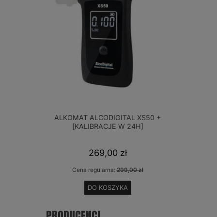
ALKOMAT ALCODIGITAL XS50 +
ELEKTR
[KALIBRACJE W 24H]
ALCOFI
269,00 zł
Cena regularna:
299,00 zł
Cen
DO KOSZYKA
PRODUCENCI