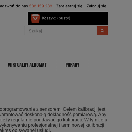
Zadzwoń do nas
538 159 288
Zarejestruj się
Zaloguj się
Koszyk:
(pusty)
WIRTUALNY ALKOMAT
PORADY
 oprogramowania z sensorem. Celem kalibracji jest
agwarantować doskonałą dokładność pomiarową. Aby
eży regularnie poddawać go kalibracji. W tym celu
 wykonywaniu profesjonalnej i terminowej kalibracji
akres opisywanej usługi.