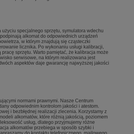
a użyciu specjalnego sprzętu, symulatora wdechu
i podpinają alkomat do odpowiednich urządzeń
wietrza, w którym znajdują się cząsteczki
rowanie licznika. Po wykonaniu usługi kalibracji,
 pracę sprzętu. Warto pamiętać, że kalibracja może
isko serwisowe, na którym realizowana jest
 dwóch aspektów daje gwarancję najwyższej jakości
ązującymi normami prawnymi. Nasze Centrum
ddany odpowiednim kontrolom jakości i atestom.
wej i bezbłędnej realizacji zlecenia. Korzystamy z
 modeli alkomatów, które różnią jakością, poziomem
pleksowość usług, dlatego przyjmujemy różne
acja alkomatów przebiega w sposób szybki i
zapraszamy do kontaktu telefonicznego, mailowego,