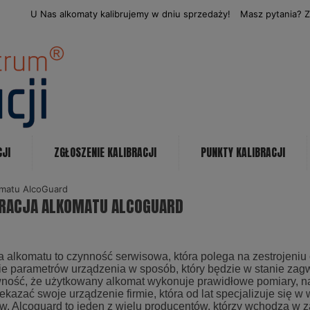
U Nas alkomaty kalibrujemy w dniu sprzedaży!
Masz pytania? 
CJI
ZGŁOSZENIE KALIBRACJI
PUNKTY KALIBRACJI
komatu AlcoGuard
BRACJA ALKOMATU ALCOGUARD
a alkomatu to czynność serwisowa, która polega na zestrojeniu
ie parametrów urządzenia w sposób, który będzie w stanie z
ność, że użytkowany alkomat wykonuje prawidłowe pomiary, nal
ekazać swoje urządzenie firmie, która od lat specjalizuje się w
w. Alcoguard to jeden z wielu producentów, którzy wchodzą w z