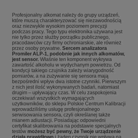
Profesjonalny alkomat należy do grupy urządzeń,
które muszą charakteryzować się niezawodnością
oraz niezwykle wysokim poziomem precyzji
podczas pracy. Tego typu elektronika używana jest
nie tylko przez służby porządku publicznego,
pracodawców czy firmy ochroniarskie, ale również
przez osoby prywatne.
Sercem analizatora
Promiler ALP-1, podobnie jak innych alkomatów,
jest sensor.
Właśnie ten komponent wykrywa
zawartość alkoholu w wydychanym powietrzu. Od
kondycji takiego czujnika zależy wiarygodność
pomiarów, a na zużywanie się sensora mają
bezpośredni wpływ dwa istotne czynniki. Pierwszym
z nich jest ilość wykonywanych badań, natomiast
drugim – upływający czas. W celu zaspokojenia
oczekiwań wszystkich wymagających
użytkowników, do sklepu Polskie Centrum Kalibracji
wprowadziliśmy usługę profesjonalnego
serwisowania sensora, czyli określanej także
mianem adiustacji. Posiadając odpowiedni
certyfikat skalibrowania na podstawie specjalnych
testów
możesz być pewny, że Twoje urządzenie
działa prawidłowo
i żaden czynnik nie wpływa na