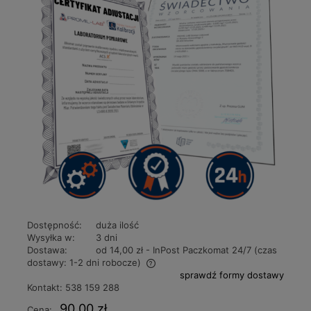
Dostępność:
duża ilość
Wysyłka w:
3 dni
Dostawa:
od 14,00 zł
- InPost Paczkomat 24/7 (czas
dostawy: 1-2 dni robocze)
sprawdź formy dostawy
Cena nie zawiera ewentualnych kosztów płatności
Kontakt:
538 159 288
90,00 zł
Cena: