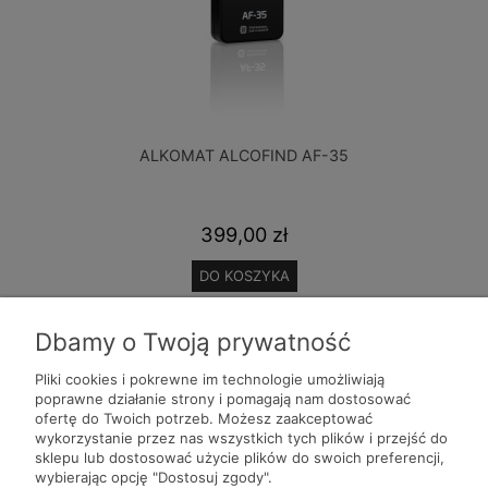
ALKOMAT ALCOFIND AF-35
399,00 zł
DO KOSZYKA
Dbamy o Twoją prywatność
Pliki cookies i pokrewne im technologie umożliwiają
poprawne działanie strony i pomagają nam dostosować
ofertę do Twoich potrzeb. Możesz zaakceptować
Pomoc
wykorzystanie przez nas wszystkich tych plików i przejść do
sklepu lub dostosować użycie plików do swoich preferencji,
wybierając opcję "Dostosuj zgody".
Moje konto