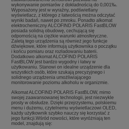
wykonywanie pomiarów z dokładnością do 0,001‰.
Wyposażony jest w wyraźny, podświetlany
wyświetlacz, z którego z łatwością można odczytać
wyniki badań, nawet po zmroku. Ponadto alkomat
elektrochemiczny ALCOFIND POLARIS FastBLOW
posiada solidną obudowę, cechującą się
odpornością na ciężkie warunki atmosferyczne.
Zaletą tego urządzenia są również jego funkcje
dźwiękowe, które informują użytkownika o początku
i końcu pomiaru oraz rozładowaniu baterii.
Dodatkowo alkomat ALCOFIND POLARIS
FastBLOW jest bardzo wygodny i łatwy w
użytkowaniu. Stanowi on idealne urządzenie dla
wszystkich osób, które szukają precyzyjnego i
solidnego urządzenia umożliwiającego
monitorowanie poziomu alkoholu w organizmie.
Alkomat ALCOFIND POLARIS FastBLOW, mimo
swojej zaawansowanej technologii, jest niezwykle
prosty w obsłudze. Dzięki przejrzystemu, polskiemu
menu i dużemu, czytelnemu wyświetlaczowi OLED,
każdy użytkownik szybko nauczy się korzystać z
jego funkcji.Wśród nowości, które wyróżniają ten
model, znajdują się: