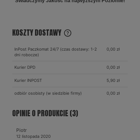
Świadczymy Jakość na najwyższym Poziomie!
KOSZTY DOSTAWY
CENA NIE ZAWIERA EWENTUALNYCH KOSZTÓW PŁATNOŚCI
InPost Paczkomat 24/7 (czas dostawy: 1-2
0,00 zł
dni robocze)
Kurier DPD
0,00 zł
Kurier INPOST
5,90 zł
odbiór osobisty
(w siedzibie firmy)
0,00 zł
OPINIE O PRODUKCIE (3)
Piotr
12 listopada 2020