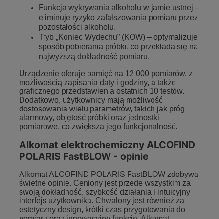
Funkcja wykrywania alkoholu w jamie ustnej –
eliminuje ryzyko zafałszowania pomiaru przez
pozostałości alkoholu.
Tryb „Koniec Wydechu” (KOW) – optymalizuje
sposób pobierania próbki, co przekłada się na
najwyższą dokładność pomiaru.
Urządzenie oferuje pamięć na 12 000 pomiarów, z
możliwością zapisania daty i godziny, a także
graficznego przedstawienia ostatnich 10 testów.
Dodatkowo, użytkownicy mają możliwość
dostosowania wielu parametrów, takich jak próg
alarmowy, objętość próbki oraz jednostki
pomiarowe, co zwiększa jego funkcjonalność.
Alkomat elektrochemiczny ALCOFIND
POLARIS FastBLOW - opinie
Alkomat ALCOFIND POLARIS FastBLOW zdobywa
świetne opinie. Ceniony jest przede wszystkim za
swoją dokładność, szybkość działania i intuicyjny
interfejs użytkownika. Chwalony jest również za
estetyczny design, krótki czas przygotowania do
pomiaru oraz innowacyjne funkcje. Alkomat