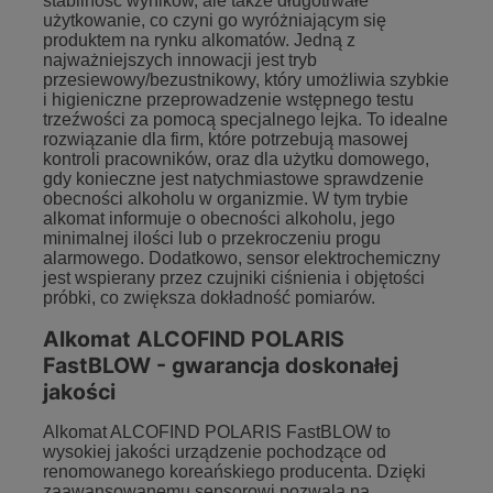
stabilność wyników, ale także długotrwałe
użytkowanie, co czyni go wyróżniającym się
produktem na rynku alkomatów. Jedną z
najważniejszych innowacji jest tryb
przesiewowy/bezustnikowy, który umożliwia szybkie
i higieniczne przeprowadzenie wstępnego testu
trzeźwości za pomocą specjalnego lejka. To idealne
rozwiązanie dla firm, które potrzebują masowej
kontroli pracowników, oraz dla użytku domowego,
gdy konieczne jest natychmiastowe sprawdzenie
obecności alkoholu w organizmie. W tym trybie
alkomat informuje o obecności alkoholu, jego
minimalnej ilości lub o przekroczeniu progu
alarmowego. Dodatkowo, sensor elektrochemiczny
jest wspierany przez czujniki ciśnienia i objętości
próbki, co zwiększa dokładność pomiarów.
Alkomat ALCOFIND POLARIS
FastBLOW - gwarancja doskonałej
jakości
Alkomat ALCOFIND POLARIS FastBLOW to
wysokiej jakości urządzenie pochodzące od
renomowanego koreańskiego producenta. Dzięki
zaawansowanemu sensorowi pozwala na