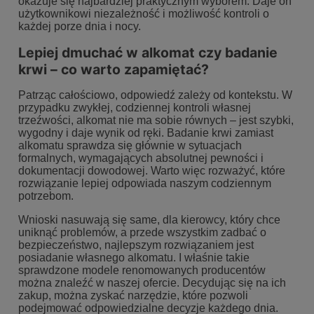
okazuje się najbardziej praktycznym wyborem. Daje on
użytkownikowi niezależność i możliwość kontroli o
każdej porze dnia i nocy.
Lepiej dmuchać w alkomat czy badanie
krwi – co warto zapamiętać?
Patrząc całościowo, odpowiedź zależy od kontekstu. W
przypadku zwykłej, codziennej kontroli własnej
trzeźwości, alkomat nie ma sobie równych – jest szybki,
wygodny i daje wynik od ręki. Badanie krwi zamiast
alkomatu sprawdza się głównie w sytuacjach
formalnych, wymagających absolutnej pewności i
dokumentacji dowodowej. Warto więc rozważyć, które
rozwiązanie lepiej odpowiada naszym codziennym
potrzebom.
Wnioski nasuwają się same, dla kierowcy, który chce
uniknąć problemów, a przede wszystkim zadbać o
bezpieczeństwo, najlepszym rozwiązaniem jest
posiadanie własnego alkomatu. I właśnie takie
sprawdzone modele renomowanych producentów
można znaleźć w naszej ofercie. Decydując się na ich
zakup, można zyskać narzędzie, które pozwoli
podejmować odpowiedzialne decyzje każdego dnia.