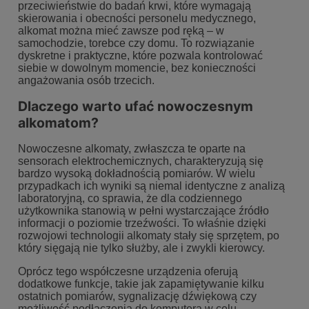
przeciwieństwie do badań krwi, które wymagają
skierowania i obecności personelu medycznego,
alkomat można mieć zawsze pod ręką – w
samochodzie, torebce czy domu. To rozwiązanie
dyskretne i praktyczne, które pozwala kontrolować
siebie w dowolnym momencie, bez konieczności
angażowania osób trzecich.
Dlaczego warto ufać nowoczesnym
alkomatom?
Nowoczesne alkomaty
, zwłaszcza te oparte na
sensorach elektrochemicznych, charakteryzują się
bardzo wysoką dokładnością pomiarów. W wielu
przypadkach ich wyniki są niemal identyczne z analizą
laboratoryjną, co sprawia, że dla codziennego
użytkownika stanowią w pełni wystarczające źródło
informacji o poziomie trzeźwości. To właśnie dzięki
rozwojowi technologii alkomaty stały się sprzętem, po
który sięgają nie tylko służby, ale i zwykli kierowcy.
Oprócz tego współczesne urządzenia oferują
dodatkowe funkcje, takie jak zapamiętywanie kilku
ostatnich pomiarów, sygnalizację dźwiękową czy
możliwość podłączenia do komputera w celu