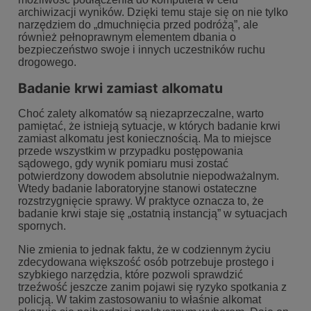
archiwizacji wyników. Dzięki temu staje się on nie tylko
narzędziem do „dmuchnięcia przed podróżą”, ale
również pełnoprawnym elementem dbania o
bezpieczeństwo swoje i innych uczestników ruchu
drogowego.
Badanie krwi zamiast alkomatu
Choć zalety alkomatów są niezaprzeczalne, warto
pamiętać, że istnieją sytuacje, w których badanie krwi
zamiast alkomatu jest koniecznością. Ma to miejsce
przede wszystkim w przypadku postępowania
sądowego, gdy wynik pomiaru musi zostać
potwierdzony dowodem absolutnie niepodważalnym.
Wtedy badanie laboratoryjne stanowi ostateczne
rozstrzygnięcie sprawy. W praktyce oznacza to, że
badanie krwi staje się „ostatnią instancją” w sytuacjach
spornych.
Nie zmienia to jednak faktu, że w codziennym życiu
zdecydowana większość osób potrzebuje prostego i
szybkiego narzędzia, które pozwoli sprawdzić
trzeźwość jeszcze zanim pojawi się ryzyko spotkania z
policją. W takim zastosowaniu to właśnie alkomat