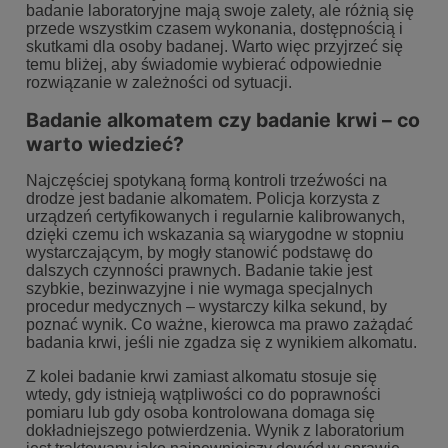
badanie laboratoryjne mają swoje zalety, ale różnią się
przede wszystkim czasem wykonania, dostępnością i
skutkami dla osoby badanej. Warto więc przyjrzeć się
temu bliżej, aby świadomie wybierać odpowiednie
rozwiązanie w zależności od sytuacji.
Badanie alkomatem czy badanie krwi – co
warto wiedzieć?
Najczęściej spotykaną formą kontroli trzeźwości na
drodze jest badanie alkomatem. Policja korzysta z
urządzeń certyfikowanych i regularnie kalibrowanych,
dzięki czemu ich wskazania są wiarygodne w stopniu
wystarczającym, by mogły stanowić podstawę do
dalszych czynności prawnych. Badanie takie jest
szybkie, bezinwazyjne i nie wymaga specjalnych
procedur medycznych – wystarczy kilka sekund, by
poznać wynik. Co ważne, kierowca ma prawo zażądać
badania krwi, jeśli nie zgadza się z
wynikiem alkomatu
.
Z kolei badanie krwi zamiast alkomatu stosuje się
wtedy, gdy istnieją wątpliwości co do poprawności
pomiaru lub gdy osoba kontrolowana domaga się
dokładniejszego potwierdzenia. Wynik z laboratorium