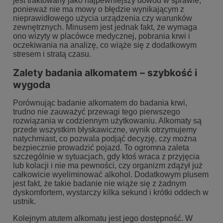
jest traktowany jako najpewniejszy dowód w sprawie,
ponieważ nie ma mowy o błędzie wynikającym z
nieprawidłowego użycia urządzenia czy warunków
zewnętrznych. Minusem jest jednak fakt, że wymaga
ono wizyty w placówce medycznej, pobrania krwi i
oczekiwania na analizę, co wiąże się z dodatkowym
stresem i stratą czasu.
Zalety badania alkomatem – szybkość i
wygoda
Porównując badanie alkomatem do badania krwi,
trudno nie zauważyć przewagi tego pierwszego
rozwiązania w codziennym użytkowaniu. Alkomaty są
przede wszystkim błyskawiczne, wynik otrzymujemy
natychmiast, co pozwala podjąć decyzję, czy można
bezpiecznie prowadzić pojazd. To ogromna zaleta
szczególnie w sytuacjach, gdy ktoś wraca z przyjęcia
lub kolacji i nie ma pewności, czy organizm zdążył już
całkowicie wyeliminować alkohol. Dodatkowym plusem
jest fakt, że takie badanie nie wiąże się z żadnym
dyskomfortem, wystarczy kilka sekund i krótki oddech w
ustnik.
Kolejnym atutem alkomatu jest jego dostępność. W