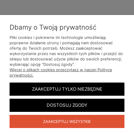
Dbamy o Twoją prywatność
Pliki cookies i pokrewne im technologie umożliwiają
poprawne działanie strony i pomagają nam dostosować
ofertę do Twoich potrzeb. Możesz zaakceptować
Pomoc
wykorzystanie przez nas wszystkich tych plików i przejść do
sklepu lub dostosować użycie plików do swoich preferencji,
wybierając opcję "Dostosuj zgody".
Moje konto
Więcej o plikach cookies przeczytasz w naszej Polityce
prywatności.
Płatności i dostawa
ZAAKCEPTUJ TYLKO NIEZBĘDNE
Informacje
DOSTOSUJ ZGODY
O nas
ZAAKCEPTUJ WSZYSTKIE
Producenci