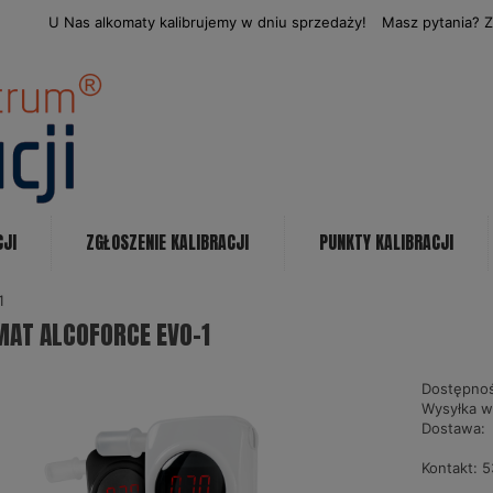
U Nas alkomaty kalibrujemy w dniu sprzedaży!
Masz pytania? 
CJI
ZGŁOSZENIE KALIBRACJI
PUNKTY KALIBRACJI
1
MAT ALCOFORCE EVO-1
Dostępnoś
Wysyłka w
Dostawa:
Kontakt:
5
Cena nie zawiera ewe