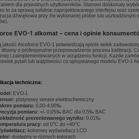
349,00 zł
419,00 zł
aniem dla prywatnych użytkowników. Stanowi doskonały wybór d
o to za sprawą solidnie zaprojektowanego interfejsu oraz szer
zacja dźwiękowa przy źle wykonanej próbie lub uszkodzonym s
a regularna:
389,00 zł
Cena regularna:
499,00 zł
ów).
DO KOSZYKA
DO KOSZYKA
orce EVO-1 alkomat – cena i opinie konsument
jakość Alcoforce EVO-1 potwierdzają opinie setek zadowolonyc
dbamy o profesjonalne przeprowadzenie procesu kalibracji. C
cznej i zaimplementowanych w urządzeniu funkcji. Każde zamó
olwiek pytań lub wątpliwości co opisywanego modelu EVO-1 Al
ikacja techniczna:
odel:
EVO-1
ensor:
platynowy sensor elektrochemiczny
akres pomiaru:
0,00-4,00‰
recyzja pomiaru:
+/- 0,05‰ BAC dla 0,5‰ BAC
okładność prezentowanego wyniku:
0,01‰
emperatura pracy:
od 0°C do +40°C
yświetlacz:
kolorowy wyświetlacz LCD
olor:
dostępny w różnych kolorach