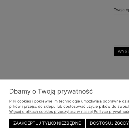
Twoja op
WYŚL
Dbamy o Twoją prywatność
Pliki cookies i pokrewne im technologie umożliwiają poprawne dz
plików i przejść do sklepu lub dostosować użycie plików do swoich
Pomoc
Moje konto
Więcej o plikach cookies przeczytasz w naszej Polityce prywatnośc
ZAAKCEPTUJ TYLKO NIEZBĘDNE
DOSTOSUJ ZGOD
Zwroty i reklamacje
Twoje zamówienia