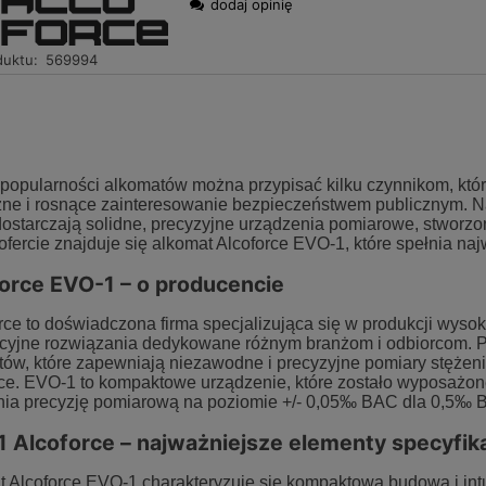
dodaj opinię
duktu:
569994
popularności alkomatów można przypisać kilku czynnikom, któr
zne i rosnące zainteresowanie bezpieczeństwem publicznym. Na
dostarczają solidne, precyzyjne urządzenia pomiarowe, stworz
ofercie znajduje się alkomat Alcoforce EVO-1, które spełnia na
orce EVO-1 – o producencie
ce to doświadczona firma specjalizująca się w produkcji wysoki
cyjne rozwiązania dedykowane różnym branżom i odbiorcom. 
ów, które zapewniają niezawodne i precyzyjne pomiary stężenia
ce. EVO-1 to kompaktowe urządzenie, które zostało wyposażone
ia precyzję pomiarową na poziomie +/- 0,05‰ BAC dla 0,5‰ 
OCHEMICZNY ALKOMAT
ALKOMAT OSOBISTY ALCOFIND PRO
 Alcoforce – najważniejsze elementy specyfika
ND ELITE + KALIBRACJE
5+
 Alcoforce EVO-1 charakteryzuje się kompaktową budową i intui