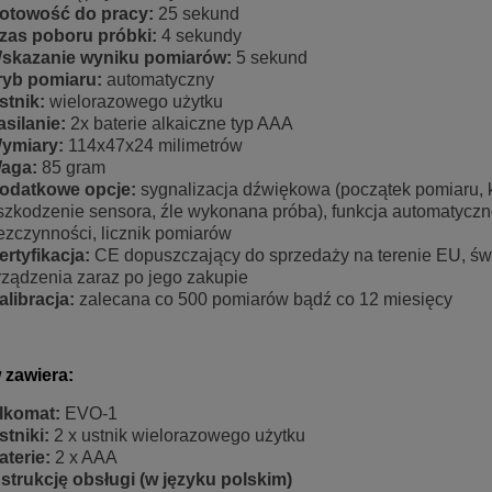
otowość do pracy:
25 sekund
zas poboru próbki:
4 sekundy
skazanie wyniku pomiarów:
5 sekund
ryb pomiaru:
automatyczny
stnik:
wielorazowego użytku
asilanie:
2x baterie alkaiczne typ AAA
ymiary:
114x47x24 milimetrów
aga:
85 gram
odatkowe opcje:
sygnalizacja dźwiękowa (początek pomiaru, k
szkodzenie sensora, źle wykonana próba), funkcja automatyczn
ezczynności, licznik pomiarów
ertyfikacja:
CE dopuszczający do sprzedaży na terenie EU, świ
rządzenia zaraz po jego zakupie
alibracja:
zalecana co 500 pomiarów bądź co 12 miesięcy
 zawiera:
lkomat:
EVO-1
stniki:
2 x ustnik wielorazowego użytku
aterie:
2 x AAA
nstrukcję obsługi (w języku polskim)