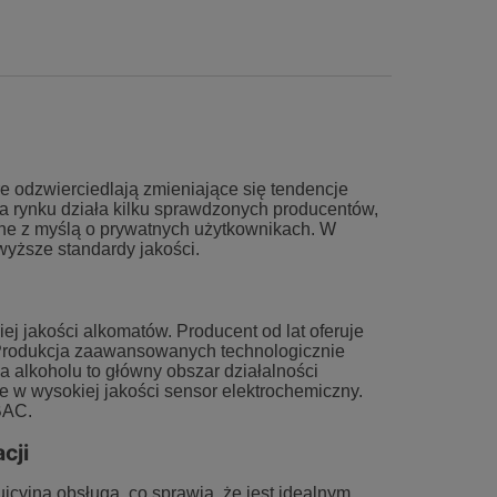
e odzwierciedlają zmieniające się tendencje
 rynku działa kilku sprawdzonych producentów,
one z myślą o prywatnych użytkownikach. W
jwyższe standardy jakości.
ej jakości alkomatów. Producent od lat oferuje
Produkcja zaawansowanych technologicznie
 alkoholu to główny obszar działalności
 w wysokiej jakości sensor elektrochemiczny.
BAC.
 X-
ALKOMAT ALCODIGITAL ONE
ELEKTROCHEMI
cji
PRZESIEWOWY
ALCOFIND
cyjną obsługą, co sprawia, że jest idealnym