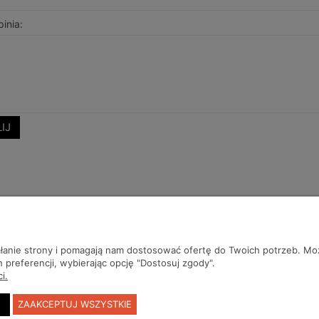
inia:
IJ
iałanie strony i pomagają nam dostosować ofertę do Twoich potrzeb. 
 preferencji, wybierając opcję "Dostosuj zgody".
Płatności i dostawa
Informacje
O 
i.
Y
ZAAKCEPTUJ WSZYSTKIE
Formy płatności
Polityka prywatności
Kon