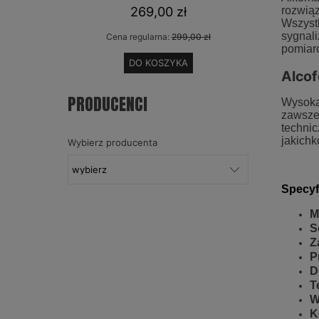
269,00 zł
rozwiąz
Wszystk
sygnali
Cena regularna:
299,00 zł
Cen
pomiar
DO KOSZYKA
Alcof
PRODUCENCI
Wysoką 
zawsze 
techni
jakichk
Wybierz producenta
Specyf
M
S
Z
P
D
T
W
K