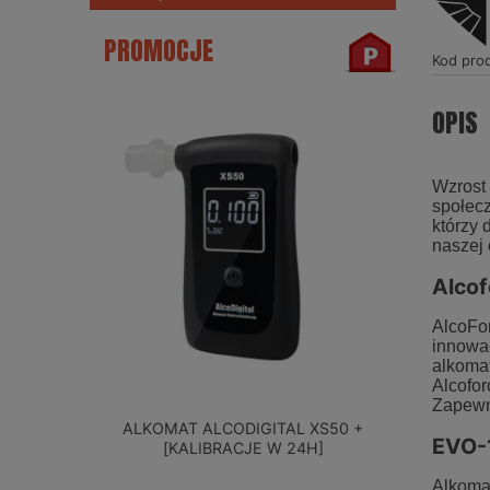
PROMOCJE
Kod pro
OPIS
Wzrost 
społec
którzy 
naszej 
Alcof
AlcoFor
innowa
alkomat
Alcofor
Zapewn
ALKOMAT ALCODIGITAL XS50 +
ELEKTR
EVO-1
[KALIBRACJE W 24H]
ALCOFI
Alkomat