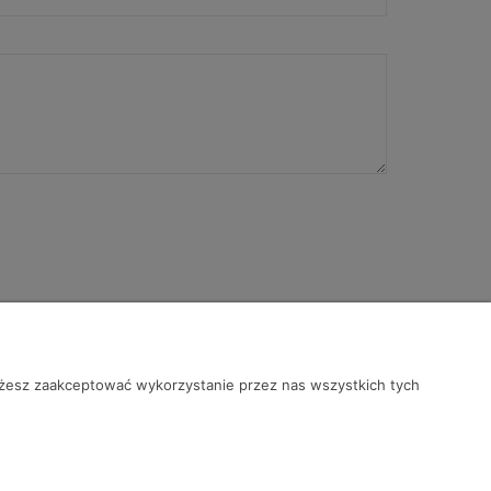
Możesz zaakceptować wykorzystanie przez nas wszystkich tych
nas
Producenci
takt
AlcoFind