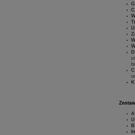
G
C
W
T
U
Z
W
W
D
u
b
C
u
K
Zestaw
A
U
B
I