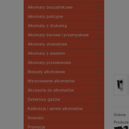
Alkomaty bezustnikowe
(24)
Alkomaty policyjne
(26)
Alkomaty z drukarką
(12)
Alkomaty barowe i przemysłowe
(3)
Alkomaty dowodowe
(23)
Alkomaty z atestem
(16)
Alkomaty przesiewowe
(19)
Blokady alkoholowe
(2)
Wzorcowanie alkomatów
(10)
Akcesoria do alkomatów
(63)
Detektory gazów
(40)
Kalibracja i serwis alkomatów
(287)
Ocena:
Nowości
Produce
Promocje