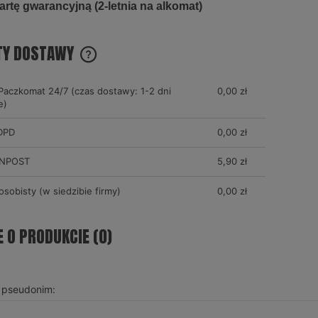
artę gwarancyjną (2-letnia na alkomat)
TY DOSTAWY
CENA NIE ZAWIERA EWENTUALNYCH KOSZTÓW
Paczkomat 24/7 (czas dostawy: 1-2 dni
0,00 zł
e)
PŁATNOŚCI
 DPD
0,00 zł
 INPOST
5,90 zł
osobisty
(w siedzibie firmy)
0,00 zł
E O PRODUKCIE (0)
b pseudonim: