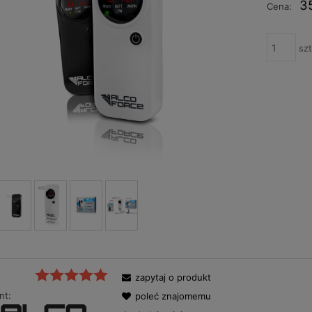
płatności
35
Cena:
szt
zapytaj o produkt
nt:
poleć znajomemu