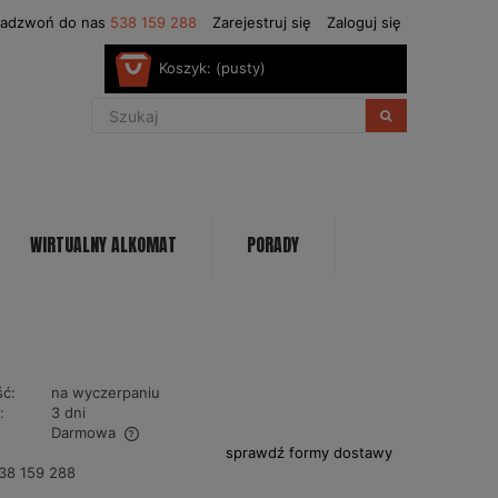
Zadzwoń do nas
538 159 288
Zarejestruj się
Zaloguj się
Koszyk:
(pusty)
WIRTUALNY ALKOMAT
PORADY
ć:
na wyczerpaniu
:
3 dni
Darmowa
sprawdź formy dostawy
38 159 288
ntualnych kosztów