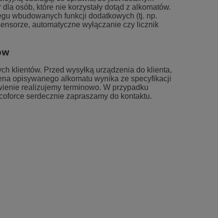
1 349,00 zł
319,
la osób, które nie korzystały dotąd z alkomatów.
egu wbudowanych funkcji dodatkowych (tj. np.
ensorze, automatyczne wyłączanie czy licznik
Cena regularna:
1 479,00 zł
Cena regular
DO KOSZYKA
DO KO
ów
h klientów. Przed wysyłką urządzenia do klienta,
ena opisywanego alkomatu wynika ze specyfikacji
wienie realizujemy terminowo. W przypadku
coforce serdecznie zapraszamy do kontaktu.