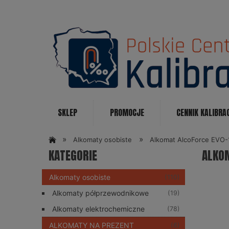
SKLEP
PROMOCJE
CENNIK KALIBRA
KONTAKT
»
»
Alkomaty osobiste
Alkomat AlcoForce EVO-
KATEGORIE
ALKO
Alkomaty osobiste
(110)
Alkomaty półprzewodnikowe
(19)
Alkomaty elektrochemiczne
(78)
ALKOMATY NA PREZENT
(6)