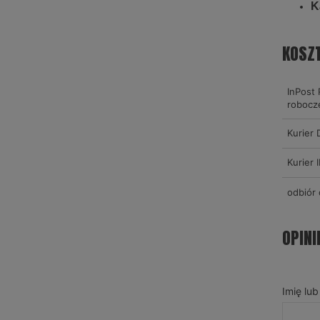
K
KOSZ
InPost 
robocz
Kurier
Kurier
odbiór 
OPINI
Imię lu