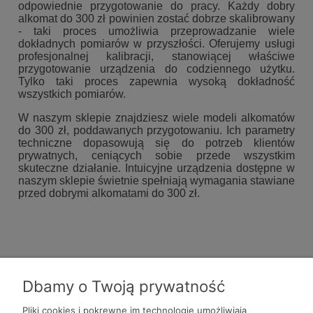
odpowiednie przygotowanie do pracy. Każdy dobry
alkomat do 300 zł powinien zostać dobrze skalibrowany
- taki proces umożliwia przeprowadzanie wiele
dokładnych pomiarów w przyszłości. Oferujemy usługi
profesjonalnej kalibracji, stanowiącej właściwe
przygotowanie urządzenia do codziennego użytku.
Tylko taki proces zapewnia wysoką dokładność
wszystkich pomiarów.
W naszym sklepie znajdziesz wiele modeli alkomatów
do 300 zł, poddawanych przygotowaniu. Ich parametry
techniczne dopasowują się do potrzeb klientów
prywatnych, ceniących sobie przede wszystkim
skuteczne działanie. Intuicyjne urządzenia dostępne w
naszym sklepie świetnie spełniają wymagania stawiane
przed dobrymi alkomatami do 300 zł.
Dbamy o Twoją prywatność
Pliki cookies i pokrewne im technologie umożliwiają